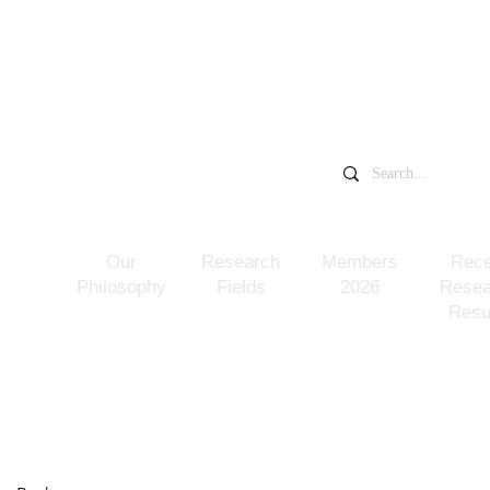
​中村一希研究室
千葉大学大学院
​NAKAMURA KAZUKI LAB
Our
Research
Members
Rece
Philosophy
Fields
2026
Resea
Resu