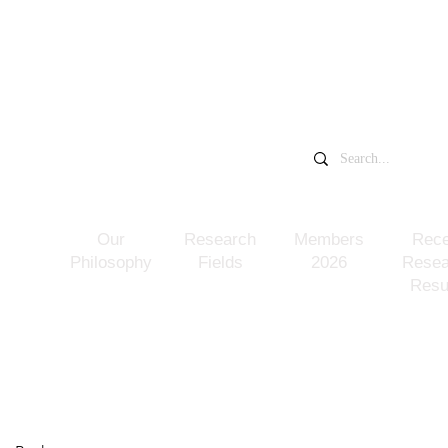
​中村一希研究室
千葉大学大学院
​NAKAMURA KAZUKI LAB
Our
Research
Members
Rece
Philosophy
Fields
2026
Resea
Resu