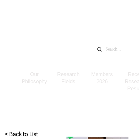
​中村一希研究室
千葉大学大学院
​NAKAMURA KAZUKI LAB
Our
Research
Members
Rece
Philosophy
Fields
2026
Resea
Resu
< Back to List