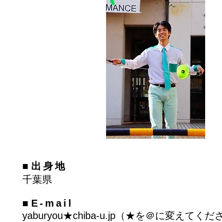
■
出身地
千葉県
■
E-mail
yaburyou★chiba-u.jp（★を＠に変えてく