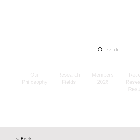
​中村一希研究室
千葉大学大学院
​NAKAMURA KAZUKI LAB
Our
Research
Members
Rece
Philosophy
Fields
2026
Resea
Resu
< Back