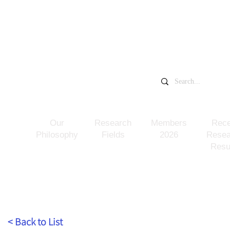
​中村一希研究室
千葉大学大学院
​NAKAMURA KAZUKI LAB
Our
Research
Members
Rece
Philosophy
Fields
2026
Resea
Resu
< Back to List